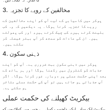
کا اندازہ نہ لگانے دیں۔
3. مخالفین کے رویے کا تجزیہ
پوکر میں کامیابی کے لیے آپ کو اپنے مخالفین کے
رویے کا تجزیہ کرنا ہوگا۔ یہ دیکھیں کہ وہ کب
بلینٹ کرتے ہیں، کب چیک کرتے ہیں، اور کب پھولتے
ہیں۔ ان کی عادات کو سمجھ کر آپ بہتر فیصلہ کر
سکتے ہیں۔
4. ذہنی سکون
پوکر میں ذہنی سکون بہت ضروری ہے۔ آپ کو اپنے
جذبات کو کنٹرول میں رکھنا ہوگا اور ہر ہاتھ کے
بعد اپنی حکمت عملی پر دوبارہ غور کرنا ہوگا۔ اگر
آپ جذباتی ہو جاتے ہیں تو آپ کی حکمت عملی متاثر
ہو سکتی ہے۔
بیکریٹ کھیلنے کی حکمت عملی
بیکریٹ ایک سادہ لیکن دلچسپ کھیل ہے جس میں کھلاڑیوں کو