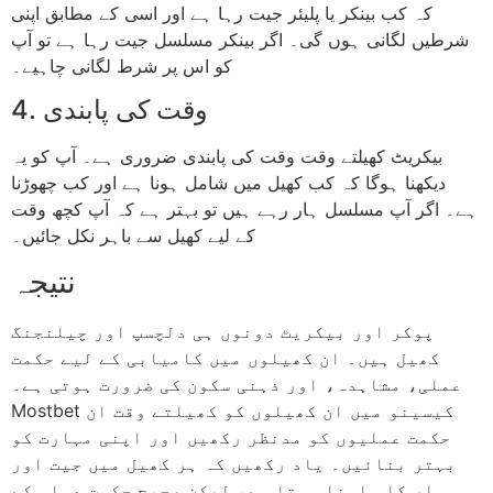
کہ کب بینکر یا پلیئر جیت رہا ہے اور اسی کے مطابق اپنی
شرطیں لگانی ہوں گی۔ اگر بینکر مسلسل جیت رہا ہے تو آپ
کو اس پر شرط لگانی چاہیے۔
4. وقت کی پابندی
بیکریٹ کھیلتے وقت وقت کی پابندی ضروری ہے۔ آپ کو یہ
دیکھنا ہوگا کہ کب کھیل میں شامل ہونا ہے اور کب چھوڑنا
ہے۔ اگر آپ مسلسل ہار رہے ہیں تو بہتر ہے کہ آپ کچھ وقت
کے لیے کھیل سے باہر نکل جائیں۔
نتیجہ
پوکر اور بیکریٹ دونوں ہی دلچسپ اور چیلنجنگ
کھیل ہیں۔ ان کھیلوں میں کامیابی کے لیے حکمت
عملی، مشاہدہ، اور ذہنی سکون کی ضرورت ہوتی ہے۔
Mostbet کیسینو میں ان کھیلوں کو کھیلتے وقت ان
حکمت عملیوں کو مدنظر رکھیں اور اپنی مہارت کو
بہتر بنائیں۔ یاد رکھیں کہ ہر کھیل میں جیت اور
ہار کا سامنا ہوتا ہے، لیکن صحیح حکمت عملی کے