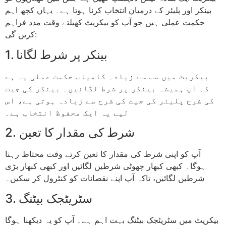
بینکر اور پلیئر کے درمیان انتخاب کرنا ہوتا ہے۔ یہاں کچھ اہم
حکمت عملی ہیں جو آپ کو بیکریٹ کھیلتے وقت مدد فراہم
کریں گی:
1. بینکر پر شرط لگانا
بیکریٹ میں سب سے زیادہ کامیاب حکمت عملی یہ ہے
کہ آپ ہمیشہ بینکر پر شرط لگائیں۔ بینکر کی جیت
کی شرح پلیئر کی جیت کی شرح سے زیادہ ہوتی ہے، اس
لیے یہ ایک محفوظ انتخاب ہے۔
2. شرط کی مقدار کا تعین
آپ کو اپنی شرط کی مقدار کا تعین کرتے وقت محتاط رہنا
ہوگا۔ کبھی کبھار چھوٹی شرطیں لگائیں اور کبھی کبھار بڑی
شرطیں لگائیں، تاکہ آپ اپنے نقصانات کو کنٹرول کر سکیں۔
3. سٹریٹجک بیٹنگ
بیکریٹ میں سٹریٹجک بیٹنگ بہت اہم ہے۔ آپ کو یہ دیکھنا ہوگا