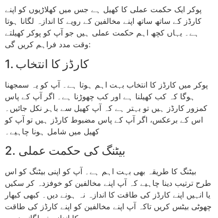
پوکر ایک حکمت عملی کا کھیل ہے جس میں کھلاڑیوں کو اپنے
کارڈز کے ساتھ ساتھ اپنے مخالفین کے رویے کا اندازہ لگانا ہوتا
ہے۔ یہاں کچھ اہم حکمت عملی ہیں جو آپ کو پوکر کھیلتے
وقت مدد فراہم کریں گی:
1. کارڈز کا انتخاب
پوکر میں کارڈز کا انتخاب بہت اہم ہوتا ہے۔ آپ کو یہ سمجھنا
ہوگا کہ کب کھیلنا ہے اور کب چھوڑنا ہے۔ اگر آپ کے پاس
کمزور کارڈز ہیں تو بہتر ہے کہ آپ کھیل سے باہر نکل جائیں۔
اس کے برعکس، اگر آپ کے پاس مضبوط کارڈز ہیں تو آپ کو
کھیل میں شامل ہونا چاہیے۔
2. بیٹنگ کی حکمت عملی
بیٹنگ کا طریقہ بھی بہت اہم ہے۔ آپ کو اپنی بیٹنگ کو اس
طرح ترتیب دینا چاہیے کہ آپ اپنے مخالفین کو خوفزدہ کر سکیں
یا انہیں اپنے کارڈز کی طاقت کا اندازہ نہ ہونے دیں۔ کبھی کبھار
چھوٹی بیٹس کریں تاکہ آپ اپنے مخالفین کو اپنے کارڈز کی طاقت