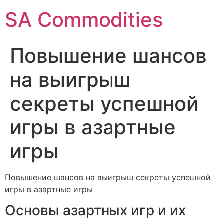
SA Commodities
Повышение шансов
на выигрыш
секреты успешной
игры в азартные
игры
Повышение шансов на выигрыш секреты успешной
игры в азартные игры
Основы азартных игр и их