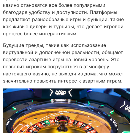
казино становятся все более популярными
благодаря удобству и доступности. Платформы
предлагают разнообразные игры и функции, такие
как живые дилеры и турниры, что делает игровой
процесс более интерактивным.
Будущие тренды, такие как использование
виртуальной и дополненной реальности, обещают
перевести азартные игры на новый уровень. Это
позволит игрокам погружаться в атмосферу
настоящего казино, не выходя из дома, что может
значительно повысить интерес к азартным играм.