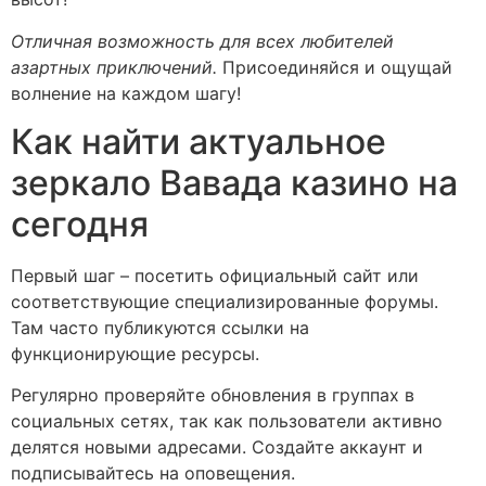
Отличная возможность для всех любителей
азартных приключений.
Присоединяйся и ощущай
волнение на каждом шагу!
Как найти актуальное
зеркало Вавада казино на
сегодня
Первый шаг – посетить официальный сайт или
соответствующие специализированные форумы.
Там часто публикуются ссылки на
функционирующие ресурсы.
Регулярно проверяйте обновления в группах в
социальных сетях, так как пользователи активно
делятся новыми адресами. Создайте аккаунт и
подписывайтесь на оповещения.