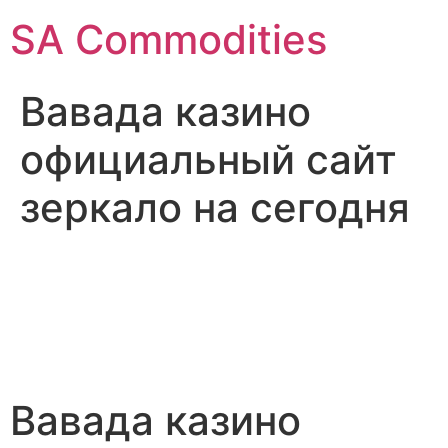
SA Commodities
Вавада казино
официальный сайт
зеркало на сегодня
Вавада казино