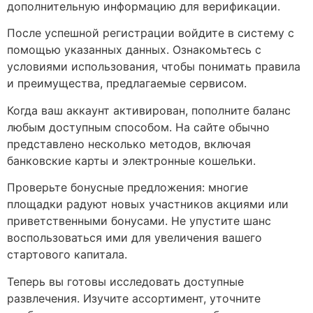
дополнительную информацию для верификации.
После успешной регистрации войдите в систему с
помощью указанных данных. Ознакомьтесь с
условиями использования, чтобы понимать правила
и преимущества, предлагаемые сервисом.
Когда ваш аккаунт активирован, пополните баланс
любым доступным способом. На сайте обычно
представлено несколько методов, включая
банковские карты и электронные кошельки.
Проверьте бонусные предложения: многие
площадки радуют новых участников акциями или
приветственными бонусами. Не упустите шанс
воспользоваться ими для увеличения вашего
стартового капитала.
Теперь вы готовы исследовать доступные
развлечения. Изучите ассортимент, уточните