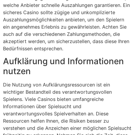
welche Anbieter schnelle Auszahlungen garantieren. Ein
sicheres Casino sollte zügige und unkomplizierte
Auszahlungsmöglichkeiten anbieten, um den Spielern
ein angenehmes Erlebnis zu gewährleisten. Achten Sie
auch auf die verschiedenen Zahlungsmethoden, die
akzeptiert werden, um sicherzustellen, dass diese Ihren
Bedürfnissen entsprechen.
Aufklärung und Informationen
nutzen
Die Nutzung von Aufklärungsressourcen ist ein
wichtiger Bestandteil des verantwortungsvollen
Spielens. Viele Casinos bieten umfangreiche
Informationen über Spielsucht und
verantwortungsvolles Spielverhalten an. Diese
Ressourcen helfen Ihnen, die Risiken besser zu
verstehen und die Anzeichen einer möglichen Spielsucht