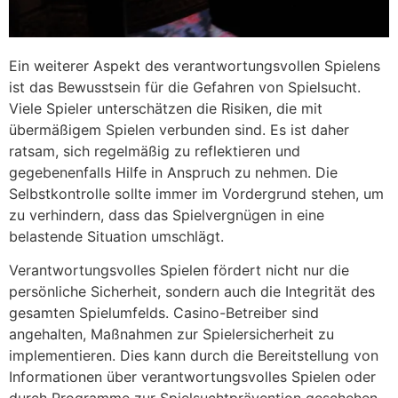
Ein weiterer Aspekt des verantwortungsvollen Spielens
ist das Bewusstsein für die Gefahren von Spielsucht.
Viele Spieler unterschätzen die Risiken, die mit
übermäßigem Spielen verbunden sind. Es ist daher
ratsam, sich regelmäßig zu reflektieren und
gegebenenfalls Hilfe in Anspruch zu nehmen. Die
Selbstkontrolle sollte immer im Vordergrund stehen, um
zu verhindern, dass das Spielvergnügen in eine
belastende Situation umschlägt.
Verantwortungsvolles Spielen fördert nicht nur die
persönliche Sicherheit, sondern auch die Integrität des
gesamten Spielumfelds. Casino-Betreiber sind
angehalten, Maßnahmen zur Spielersicherheit zu
implementieren. Dies kann durch die Bereitstellung von
Informationen über verantwortungsvolles Spielen oder