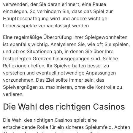
verwenden, der Sie daran erinnert, eine Pause
einzulegen. So verhindern Sie, dass das Spiel zur
Hauptbeschäftigung wird und andere wichtige
Lebensaspekte vernachlässigt werden.
Eine regelmäßige Überprüfung Ihrer Spielgewohnheiten
ist ebenfalls wichtig. Analysieren Sie, wie oft Sie spielen,
und ob es Situationen gab, in denen Sie über Ihre
festgelegten Grenzen hinausgegangen sind. Solche
Reflexionen helfen, Ihr Spielverhalten besser zu
verstehen und eventuell notwendige Anpassungen
vorzunehmen. Das Ziel sollte immer sein, das
Spielvergnügen zu maximieren, ohne die Kontrolle zu
verlieren.
Die Wahl des richtigen Casinos
Die Wahl des richtigen Casinos spielt eine
entscheidende Rolle für ein sicheres Spielumfeld. Achten