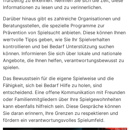
frühzeitig zu erkennen. Nehmen Sie sich die Zeit, diese
Informationen zu lesen und zu verinnerlichen.
Darüber hinaus gibt es zahlreiche Organisationen und
Beratungsstellen, die spezielle Programme zur
Prävention von Spielsucht anbieten. Diese können Ihnen
wertvolle Tipps geben, wie Sie Ihr Spielverhalten
kontrollieren und bei Bedarf Unterstützung suchen
können. Informieren Sie sich über lokale und nationale
Angebote, die Ihnen helfen, verantwortungsbewusst zu
spielen.
Das Bewusstsein für die eigene Spielweise und die
Fähigkeit, sich bei Bedarf Hilfe zu holen, sind
entscheidend. Eine offene Kommunikation mit Freunden
oder Familienmitgliedern über Ihre Spielgewohnheiten
kann ebenfalls hilfreich sein. Diese Gespräche können
Sie daran erinnern, Ihre Grenzen zu respektieren und
fördern ein verantwortungsvolles Spielumfeld.