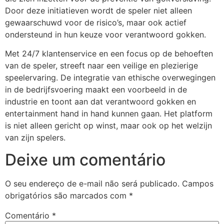
Door deze initiatieven wordt de speler niet alleen
gewaarschuwd voor de risico’s, maar ook actief
ondersteund in hun keuze voor verantwoord gokken.
Met 24/7 klantenservice en een focus op de behoeften
van de speler, streeft naar een veilige en plezierige
speelervaring. De integratie van ethische overwegingen
in de bedrijfsvoering maakt een voorbeeld in de
industrie en toont aan dat verantwoord gokken en
entertainment hand in hand kunnen gaan. Het platform
is niet alleen gericht op winst, maar ook op het welzijn
van zijn spelers.
Deixe um comentário
O seu endereço de e-mail não será publicado.
Campos
obrigatórios são marcados com
*
Comentário
*