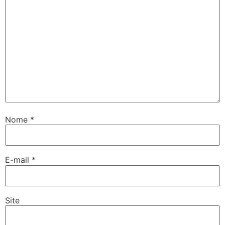
Nome
*
E-mail
*
Site