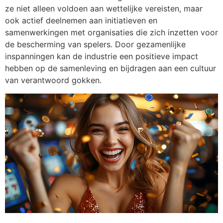
ze niet alleen voldoen aan wettelijke vereisten, maar
ook actief deelnemen aan initiatieven en
samenwerkingen met organisaties die zich inzetten voor
de bescherming van spelers. Door gezamenlijke
inspanningen kan de industrie een positieve impact
hebben op de samenleving en bijdragen aan een cultuur
van verantwoord gokken.