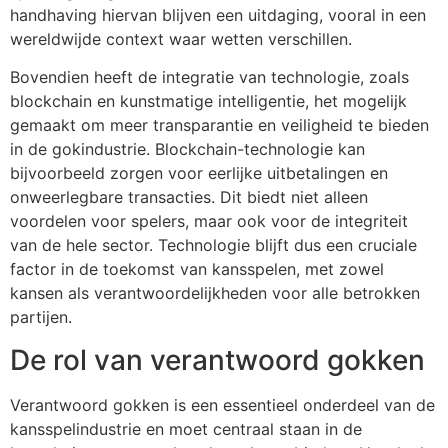
handhaving hiervan blijven een uitdaging, vooral in een
wereldwijde context waar wetten verschillen.
Bovendien heeft de integratie van technologie, zoals
blockchain en kunstmatige intelligentie, het mogelijk
gemaakt om meer transparantie en veiligheid te bieden
in de gokindustrie. Blockchain-technologie kan
bijvoorbeeld zorgen voor eerlijke uitbetalingen en
onweerlegbare transacties. Dit biedt niet alleen
voordelen voor spelers, maar ook voor de integriteit
van de hele sector. Technologie blijft dus een cruciale
factor in de toekomst van kansspelen, met zowel
kansen als verantwoordelijkheden voor alle betrokken
partijen.
De rol van verantwoord gokken
Verantwoord gokken is een essentieel onderdeel van de
kansspelindustrie en moet centraal staan in de