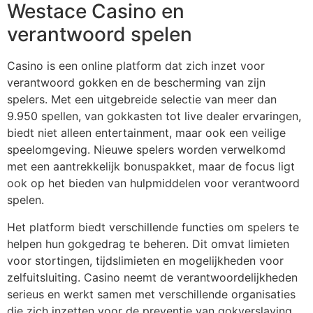
Westace Casino en
verantwoord spelen
Casino is een online platform dat zich inzet voor
verantwoord gokken en de bescherming van zijn
spelers. Met een uitgebreide selectie van meer dan
9.950 spellen, van gokkasten tot live dealer ervaringen,
biedt niet alleen entertainment, maar ook een veilige
speelomgeving. Nieuwe spelers worden verwelkomd
met een aantrekkelijk bonuspakket, maar de focus ligt
ook op het bieden van hulpmiddelen voor verantwoord
spelen.
Het platform biedt verschillende functies om spelers te
helpen hun gokgedrag te beheren. Dit omvat limieten
voor stortingen, tijdslimieten en mogelijkheden voor
zelfuitsluiting. Casino neemt de verantwoordelijkheden
serieus en werkt samen met verschillende organisaties
die zich inzetten voor de preventie van gokverslaving.